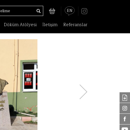
EN
Döküm Atölyesi
İletişim
Referanslar